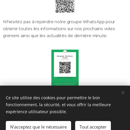
N'hesitez pas à rejoindre notre groupe WhatsApp pour
obtenir toutes les informations sur nos prochains vides
greniers ainsi que les actualités de dernière minute.
Ce site utilise des cookies pour permettre le bon
Share
fonctionnement, la sécurité, et vous offrir la meilleure
expérience utilisateur possible.
N'acceptez que le nécessaire
Tout accepter
Optimisé par
Webnode
Cookies